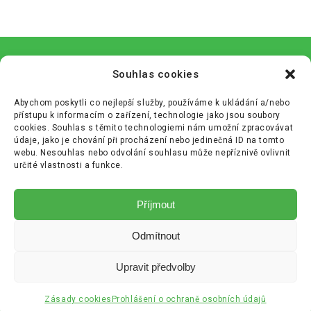
Souhlas cookies
Abychom poskytli co nejlepší služby, používáme k ukládání a/nebo
přístupu k informacím o zařízení, technologie jako jsou soubory
cookies. Souhlas s těmito technologiemi nám umožní zpracovávat
údaje, jako je chování při procházení nebo jedinečná ID na tomto
webu. Nesouhlas nebo odvolání souhlasu může nepříznivě ovlivnit
určité vlastnosti a funkce.
Zásady cookies (EU)
Příjmout
Zásady ochrany osobních údajů (GDPR)
Odmítnout
+420 233 355 680
info@cenekajezek.cz
Upravit předvolby
Copyright © Bananos.cz
Zásady cookies
Prohlášení o ochraně osobních údajů