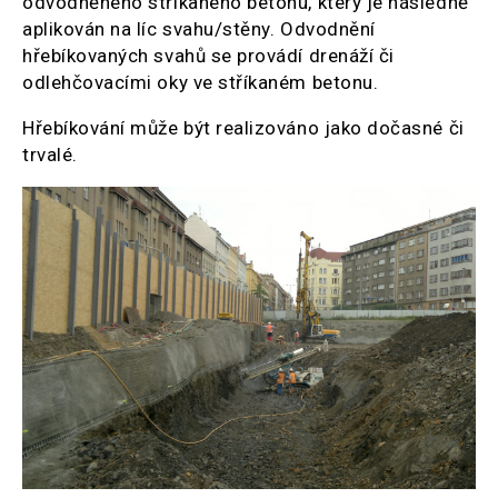
odvodněného stříkaného betonu, který je následně
aplikován na líc svahu/stěny. Odvodnění
hřebíkovaných svahů se provádí drenáží či
odlehčovacími oky ve stříkaném betonu.
Hřebíkování může být realizováno jako dočasné či
trvalé.