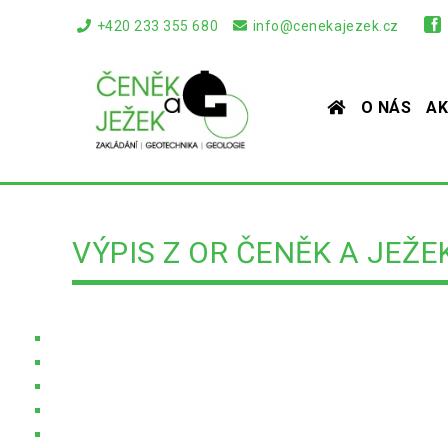
+420 233 355 680
info@cenekajezek.cz
O NÁS
AK
VÝPIS Z OR ČENĚK A JEŽEK 
Úvodní stránka
Soubory ke stažení
Výpis z OR Čeněk a Ježek a.s. k 4. 5. 2026