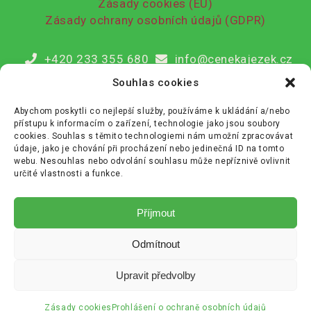
Zásady cookies (EU)
Zásady ochrany osobních údajů (GDPR)
+420 233 355 680
info@cenekajezek.cz
Souhlas cookies
Copyright © Bananos.cz
Abychom poskytli co nejlepší služby, používáme k ukládání a/nebo
přístupu k informacím o zařízení, technologie jako jsou soubory
cookies. Souhlas s těmito technologiemi nám umožní zpracovávat
údaje, jako je chování při procházení nebo jedinečná ID na tomto
webu. Nesouhlas nebo odvolání souhlasu může nepříznivě ovlivnit
určité vlastnosti a funkce.
Příjmout
Odmítnout
Upravit předvolby
Velkoprůměrová vrtná souprava BAUER BG 20 (2015)
Zásady cookies
Prohlášení o ochraně osobních údajů