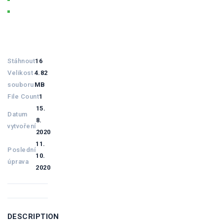
Velkoprůměrová vrtná souprava BAUER BG 20
(2015)
Stáhnout
16
Velikost
4.82
souboru
MB
File Count
1
15.
Datum
8.
vytvoření
2020
11.
Poslední
10.
úprava
2020
DESCRIPTION