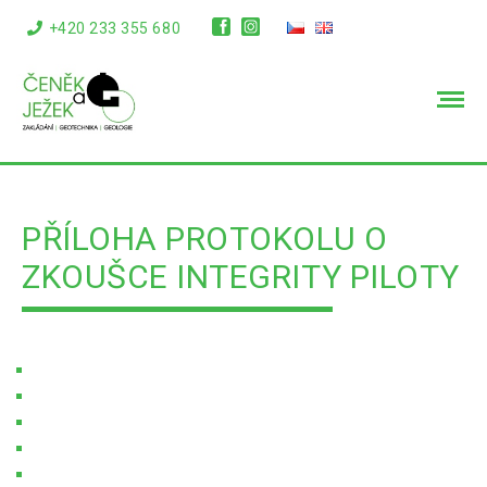
+420 233 355 680
info@cenekajezek.cz
PŘÍLOHA PROTOKOLU O
ZKOUŠCE INTEGRITY PILOTY
Úvodní stránka
Soubory ke stažení
Příloha Protokolu o zkoušce integrity piloty