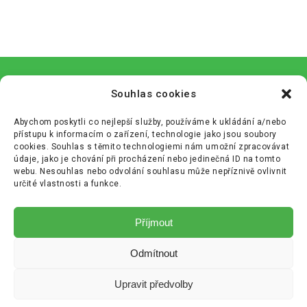
Souhlas cookies
Abychom poskytli co nejlepší služby, používáme k ukládání a/nebo
přístupu k informacím o zařízení, technologie jako jsou soubory
cookies. Souhlas s těmito technologiemi nám umožní zpracovávat
údaje, jako je chování při procházení nebo jedinečná ID na tomto
webu. Nesouhlas nebo odvolání souhlasu může nepříznivě ovlivnit
určité vlastnosti a funkce.
Zásady cookies (EU)
Příjmout
Zásady ochrany osobních údajů (GDPR)
Odmítnout
+420 233 355 680
info@cenekajezek.cz
Upravit předvolby
Copyright © Bananos.cz