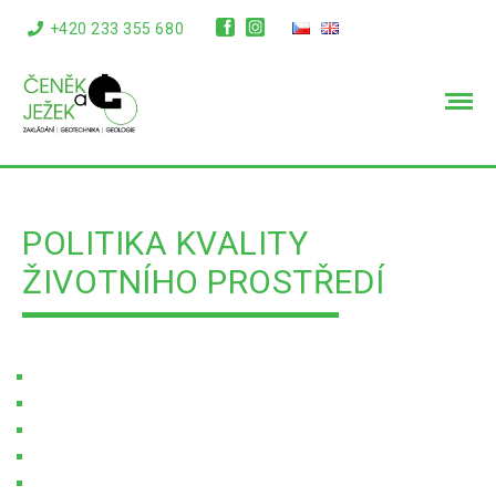
+420 233 355 680
info@cenekajezek.cz
POLITIKA KVALITY
ŽIVOTNÍHO PROSTŘEDÍ
Úvodní stránka
Soubory ke stažení
Politika kvality životního prostředí