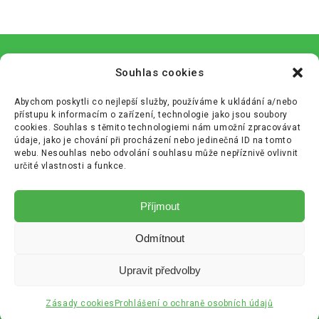
Souhlas cookies
Abychom poskytli co nejlepší služby, používáme k ukládání a/nebo
přístupu k informacím o zařízení, technologie jako jsou soubory
cookies. Souhlas s těmito technologiemi nám umožní zpracovávat
údaje, jako je chování při procházení nebo jedinečná ID na tomto
webu. Nesouhlas nebo odvolání souhlasu může nepříznivě ovlivnit
určité vlastnosti a funkce.
Zásady cookies (EU)
Příjmout
Zásady ochrany osobních údajů (GDPR)
Odmítnout
+420 233 355 680
info@cenekajezek.cz
Upravit předvolby
Copyright © Bananos.cz
Audit 2014
Zásady cookies
Prohlášení o ochraně osobních údajů