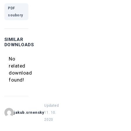
PDF
soubory
SIMILAR
DOWNLOADS
No
related
download
found!
Updated
jakub.srnensky
11. 10.
2020