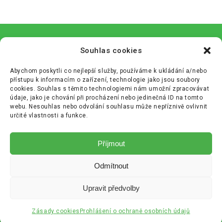
Souhlas cookies
Abychom poskytli co nejlepší služby, používáme k ukládání a/nebo
přístupu k informacím o zařízení, technologie jako jsou soubory
cookies. Souhlas s těmito technologiemi nám umožní zpracovávat
údaje, jako je chování při procházení nebo jedinečná ID na tomto
webu. Nesouhlas nebo odvolání souhlasu může nepříznivě ovlivnit
určité vlastnosti a funkce.
Zásady cookies (EU)
Příjmout
Zásady ochrany osobních údajů (GDPR)
Odmítnout
+420 233 355 680
info@cenekajezek.cz
Upravit předvolby
Copyright © Bananos.cz
Audit 2011
Zásady cookies
Prohlášení o ochraně osobních údajů