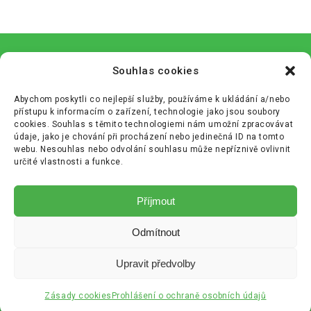
Souhlas cookies
Abychom poskytli co nejlepší služby, používáme k ukládání a/nebo
přístupu k informacím o zařízení, technologie jako jsou soubory
cookies. Souhlas s těmito technologiemi nám umožní zpracovávat
údaje, jako je chování při procházení nebo jedinečná ID na tomto
webu. Nesouhlas nebo odvolání souhlasu může nepříznivě ovlivnit
určité vlastnosti a funkce.
Zásady cookies (EU)
Příjmout
Zásady ochrany osobních údajů (GDPR)
Odmítnout
+420 233 355 680
info@cenekajezek.cz
Upravit předvolby
Copyright © Bananos.cz
Audit 2007
Zásady cookies
Prohlášení o ochraně osobních údajů