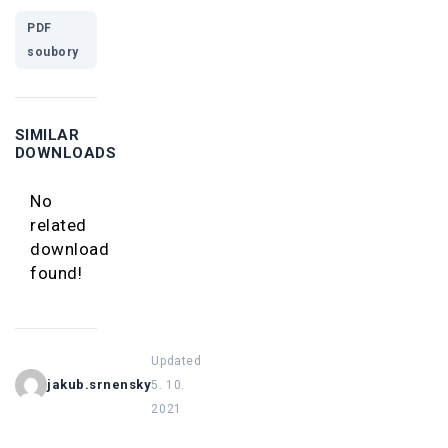
PDF
soubory
SIMILAR
DOWNLOADS
No
related
download
found!
Updated
jakub.srnensky
5. 10.
2021